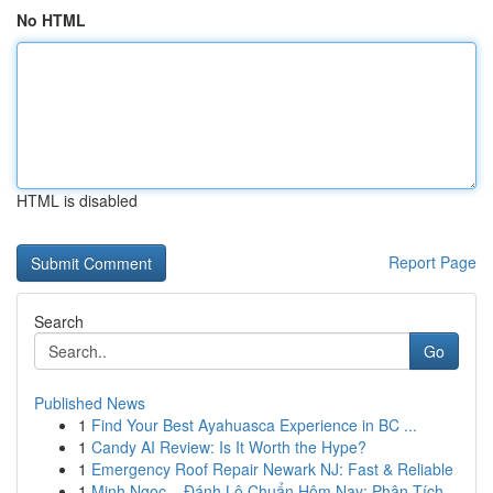
No HTML
HTML is disabled
Report Page
Search
Go
Published News
1
Find Your Best Ayahuasca Experience in BC ...
1
Candy AI Review: Is It Worth the Hype?
1
Emergency Roof Repair Newark NJ: Fast & Reliable
1
Minh Ngọc – Đánh Lô Chuẩn Hôm Nay: Phân Tích