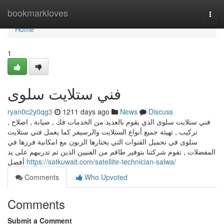
Home
bookmarkloves
Togg
navi
Home
1
فني ستلايت سلوى
ryan0c2y0qg3
1211 days ago
News
Discuss
فني ستلايت سلوى الذي يقوم بالعديد من الخدمات فك , صيانة , اصلاح ,
تركيب , تهيئة جميع أنواع الستلايت والرسيفر كما يعمل فني ستلايت
سلوى في تحميل القنوات التي يختارها الزبون مع امكانية فرزها في
المفضلات , تقوم شركتنا بتوفير طاقم من الفنيين الذين تم تدريبهم على يد
أفضل
https://satkuwait.com/satellite-technician-salwa/
Comments
Who Upvoted
Comments
Submit a Comment