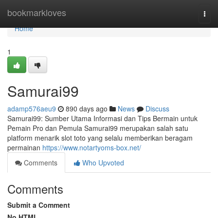
Home
bookmarkloves
Togg
navi
Home
1
Samurai99
adamp576aeu9
890 days ago
News
Discuss
Samurai99: Sumber Utama Informasi dan Tips Bermain untuk
Pemain Pro dan Pemula Samurai99 merupakan salah satu
platform menarik slot toto yang selalu memberikan beragam
permainan
https://www.notartyoms-box.net/
Comments
Who Upvoted
Comments
Submit a Comment
No HTML