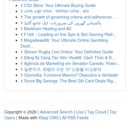
1
CS2 Skins: Your Ultimate Buying Guide
1
ভেলকি এজেন্ট তালিকা : অফিসিয়াল তালিকা , জাতি
1
The growth of governing criteria and adherence ...
1
پاکستانی گھروں کی ضروریات: ایک جامع گائیڈ
1
Markham Heating and AC
1
F168 – Leading on line Spin & Slot Gaming Platf...
1
Megadewa88: Your Ultimate Online Gambling
Desti...
1
Stream Rugby Live Online: Your Definitive Guide
1
Đăng Ký Cộng Tác Viên Viva88: Cách Thức & Đ...
1
Agência de Marketing em Senador Canedo: Poten...
1
일본직구, 득템의 모든 것! 쇼핑몰 비교분석
1
Ozenvitta: Funciona Mesmo? Descubra a Verdade!
1
Score Big Savings: The Best Gift Card Deals Rig...
Copyright © 2026 |
Advanced Search
|
Live
|
Tag Cloud
|
Top
Users
| Made with
Kliqqi CMS
|
All RSS Feeds