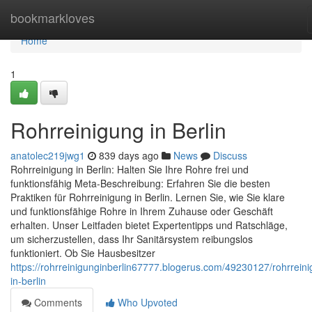
Home
bookmarkloves
Home
1
Rohrreinigung in Berlin
anatolec219jwg1
839 days ago
News
Discuss
Rohrreinigung in Berlin: Halten Sie Ihre Rohre frei und
funktionsfähig Meta-Beschreibung: Erfahren Sie die besten
Praktiken für Rohrreinigung in Berlin. Lernen Sie, wie Sie klare
und funktionsfähige Rohre in Ihrem Zuhause oder Geschäft
erhalten. Unser Leitfaden bietet Expertentipps und Ratschläge,
um sicherzustellen, dass Ihr Sanitärsystem reibungslos
funktioniert. Ob Sie Hausbesitzer
https://rohrreinigunginberlin67777.blogerus.com/49230127/rohrrein
in-berlin
Comments
Who Upvoted