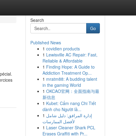
Search
Go
Published News
1
covidien products
1
Lewisville AC Repair: Fast,
Reliable & Affordable
1
Finding Hope: A Guide to
Addiction Treatment Op...
pécial.
1
mratm88: A budding talent
ercices
in the gaming World
-
1
OKCAO官网：全面指南与最
新信息
1
Kubet: Cẩm nang Chi Tiết
dành cho Người lầ...
1
إدارة المرافق: دليل شامل
لأفضل الممارسات
1
Laser Cleaner Shark PCL
Erases Graffiti with Pr...