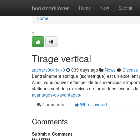
Home
bookmarkloves
Home
New
Submit
Home
1
Tirage vertical
zachary9c44xlx0
839 days ago
News
Discuss
L’entraînement statique (isométrique) est un excellen
Ainsi, vous pouvez effectuer de tels exercices n’importe
statiques sont des exercices de force dans lesquels l
avantages-et-avantages/
Comments
Who Upvoted
Comments
Submit a Comment