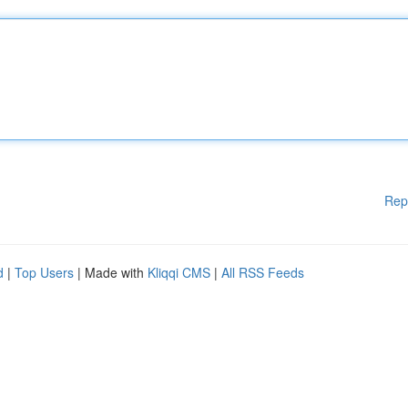
Rep
d
|
Top Users
| Made with
Kliqqi CMS
|
All RSS Feeds