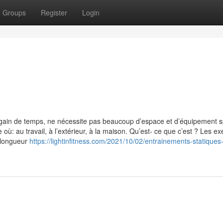
Groups
Register
Login
t gain de temps, ne nécessite pas beaucoup d’espace et d’équipement s
 où: au travail, à l’extérieur, à la maison. Qu’est- ce que c’est ? Les ex
a longueur
https://lightinfitness.com/2021/10/02/entrainements-statiques