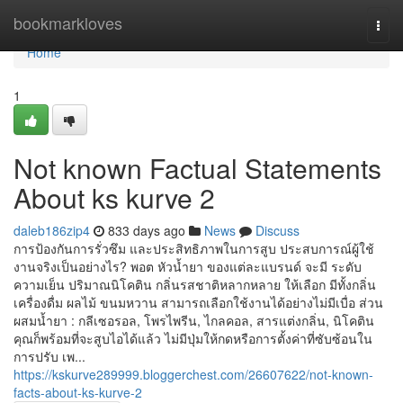
Home
bookmarkloves
Togg
navi
Home
1
Not known Factual Statements
About ks kurve 2
daleb186zip4
833 days ago
News
Discuss
การป้องกันการรั่วซึม และประสิทธิภาพในการสูบ ประสบการณ์ผู้ใช้
งานจริงเป็นอย่างไร? พอต หัวน้ำยา ของแต่ละแบรนด์ จะมี ระดับ
ความเย็น ปริมาณนิโคติน กลิ่นรสชาติหลากหลาย ให้เลือก มีทั้งกลิ่น
เครื่องดื่ม ผลไม้ ขนมหวาน สามารถเลือกใช้งานได้อย่างไม่มีเบื่อ ส่วน
ผสมน้ำยา : กลีเซอรอล, โพรไพรีน, ไกลคอล, สารแต่งกลิ่น, นิโคติน
คุณก็พร้อมที่จะสูบไอได้แล้ว ไม่มีปุ่มให้กดหรือการตั้งค่าที่ซับซ้อนใน
การปรับ เพ...
https://kskurve289999.bloggerchest.com/26607622/not-known-
facts-about-ks-kurve-2