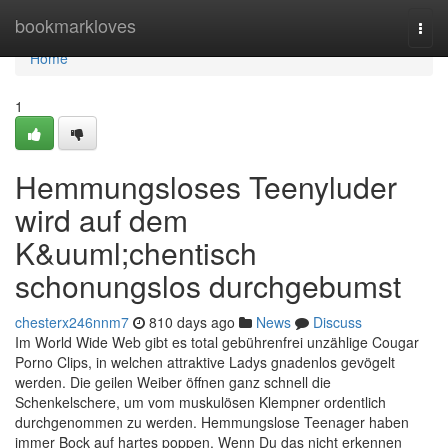
Home
bookmarkloves
Togg
navi
Home
1
Hemmungsloses Teenyluder
wird auf dem
K&uuml;chentisch
schonungslos durchgebumst
chesterx246nnm7
810 days ago
News
Discuss
Im World Wide Web gibt es total gebührenfrei unzählige Cougar
Porno Clips, in welchen attraktive Ladys gnadenlos gevögelt
werden. Die geilen Weiber öffnen ganz schnell die
Schenkelschere, um vom muskulösen Klempner ordentlich
durchgenommen zu werden. Hemmungslose Teenager haben
immer Bock auf hartes poppen. Wenn Du das nicht erkennen