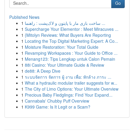
Go
Published News
1
ساخت بازی مار با پایتون و لاک‌پشت : راهنما ...
1
Supercharge Your Elementor : Meet Miracuves ...
1
{Mitolyn Reviews: What Buyers Are Reporting
1
Locating the Top Digital Marketing Expert: A Co...
1
Moisture Restoration: Your Total Guide
1
Revamping Workspaces : Your Guide to Office ...
1
Menang123: Tips Lengkap untuk Calon Pemain
1
88i Casino: Your Ultimate Guide & Review
1
de88: A Deep Dive
1
ระบบจัดการ จัดการ ผู้ งาน เพื่อ: หักล้าง ภาระ ...
1
What a hydraulic modular trailer suggests for w...
1
The City of Limo Options: Your Ultimate Overview
1
Precious Baby Fledglings: Find Your Expand...
1
Cannabals' Chubby Puff Overview
1
K999 Game: Is It Legit or a Scam?