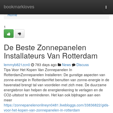
Home
bookmarkloves
Togg
navi
Home
1
De Beste Zonnepanelen
Installateurs Van Rotterdam
lemmyb821zcn0
783 days ago
News
Discuss
Tips Voor Het Kopen Van Zonnepanelen In
RotterdamZonnepanelen Installeren: De gunstige aspecten van
zonne-energie in RotterdamHet benutten van zonne-energie in de
havenstad brengt tal van voordelen met zich mee. De duurzame
energiebron kan helpen de energierekening te verlagen en de
CO2-uitstoot te verminderen. Het kan ook bijdragen aan een
meer
https://zonnepanelenonlineyn0481.livebloggs.com/33836822/gids-
voor-het-kopen-van-zonnepanelen-in-rotterdam