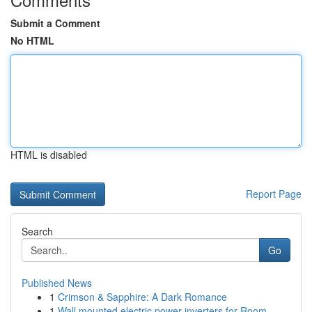
Submit a Comment
No HTML
HTML is disabled
Report Page
Search
Go
Published News
1
Crimson & Sapphire: A Dark Romance
1
Wall mounted electric power inverters for Room ...