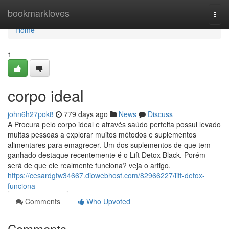
Home
bookmarkloves
Togg
navi
Home
1
corpo ideal
john6h27pok8
779 days ago
News
Discuss
A Procura pelo corpo ideal e através saúdo perfeita possui levado
muitas pessoas a explorar muitos métodos e suplementos
alimentares para emagrecer. Um dos suplementos de que tem
ganhado destaque recentemente é o Lift Detox Black. Porém
será de que ele realmente funciona? veja o artigo.
https://cesardgfw34667.diowebhost.com/82966227/lift-detox-
funciona
Comments
Who Upvoted
Comments