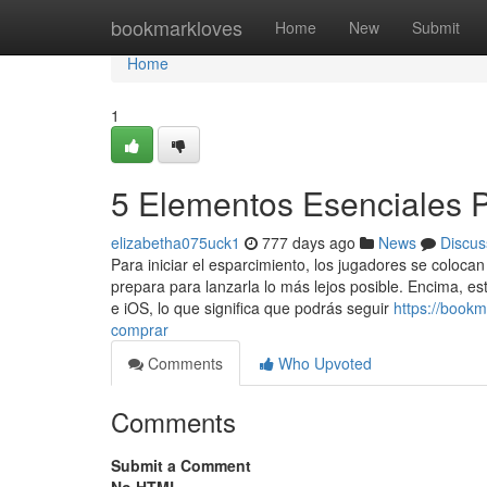
Home
bookmarkloves
Home
New
Submit
Home
1
5 Elementos Esenciales P
elizabetha075uck1
777 days ago
News
Discus
Para iniciar el esparcimiento, los jugadores se coloc
prepara para lanzarla lo más lejos posible. Encima, e
e iOS, lo que significa que podrás seguir
https://book
comprar
Comments
Who Upvoted
Comments
Submit a Comment