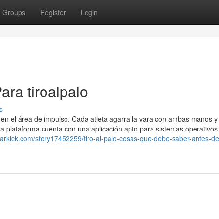
Groups
Register
Login
ara tiroalpalo
s
an en el área de impulso. Cada atleta agarra la vara con ambas manos y
sta plataforma cuenta con una aplicación apto para sistemas operativos
markick.com/story17452259/tiro-al-palo-cosas-que-debe-saber-antes-de