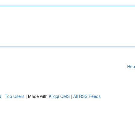
Rep
d
|
Top Users
| Made with
Kliqqi CMS
|
All RSS Feeds