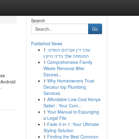
Search
Go
Published News
1
עורך דין אברהם הופרט:
המומחה שלך בדיני נזיקין
1
Comprehensive Family
Waste Removal After
Deceas...
 se
1
Why Homeowners Trust
 Android
Decatur top Plumbing
-
Services
1
Affordable Low-Cost Kenya
Safari : Your Com...
1
Your Manual to Expunging
a Legal File
1
Fade 3-in-1: Your Ultimate
Styling Solution
1
Finding the Best Common