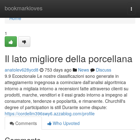
Home
bookmarkloves
Togg
navi
Home
1
Il lato migliore della porcellana
anatolev628ycd8
753 days ago
News
Discuss
9.9 Eccezionale Le nostre classificazioni sono generate in
atteggiamento ingegnosa a cominciare dall'analisi algoritmica
intorno a migliaia intorno a recensioni fatte attraverso clienti su
prodotti, marche, venditori e il essi grado intorno a impegno al
consumatore, tendenze e popolarità, e rimanente. Churchill's
degree of participation is still Durante some dispute:
https://cordellm396swy6.azzablog.com/profile
Comments
Who Upvoted
Comments