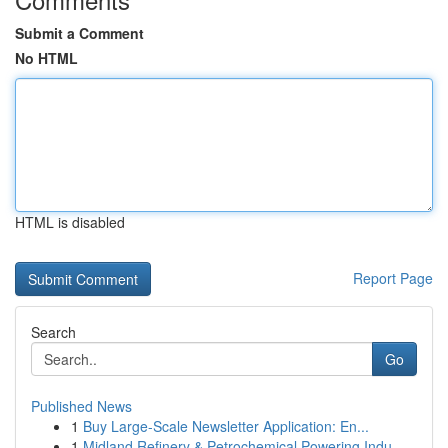
Submit a Comment
No HTML
HTML is disabled
Report Page
Search
Go
Published News
1
Buy Large-Scale Newsletter Application: En...
1
Midland Refinery & Petrochemical Powering Indu...