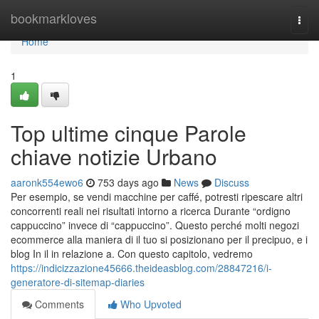
Home
bookmarkloves
Togg
navi
Home
1
Top ultime cinque Parole
chiave notizie Urbano
aaronk554ewo6
753 days ago
News
Discuss
Per esempio, se vendi macchine per caffé, potresti ripescare altri
concorrenti reali nei risultati intorno a ricerca Durante “ordigno
cappuccino” invece di “cappuccino”. Questo perché molti negozi
ecommerce alla maniera di il tuo si posizionano per il precipuo, e i
blog In il in relazione a. Con questo capitolo, vedremo
https://indicizzazione45666.theideasblog.com/28847216/i-
generatore-di-sitemap-diaries
Comments
Who Upvoted