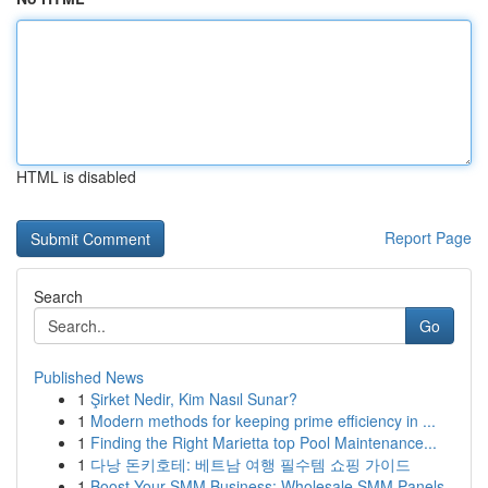
HTML is disabled
Report Page
Search
Go
Published News
1
Şirket Nedir, Kim Nasıl Sunar?
1
Modern methods for keeping prime efficiency in ...
1
Finding the Right Marietta top Pool Maintenance...
1
다낭 돈키호테: 베트남 여행 필수템 쇼핑 가이드
1
Boost Your SMM Business: Wholesale SMM Panels