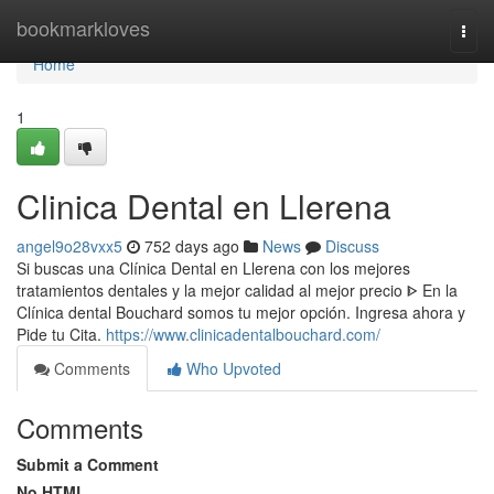
Home
bookmarkloves
Togg
navi
Home
1
Clinica Dental en Llerena
angel9o28vxx5
752 days ago
News
Discuss
Si buscas una Clínica Dental en Llerena con los mejores
tratamientos dentales y la mejor calidad al mejor precio ᐈ En la
Clínica dental Bouchard somos tu mejor opción. Ingresa ahora y
Pide tu Cita.
https://www.clinicadentalbouchard.com/
Comments
Who Upvoted
Comments
Submit a Comment
No HTML