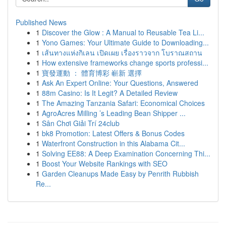
Published News
1
Discover the Glow : A Manual to Reusable Tea Li...
1
Yono Games: Your Ultimate Guide to Downloading...
1
เส้นทางแห่งกิเลน เปิดเผย เรื่องราวจาก โบราณสถาน
1
How extensive frameworks change sports professi...
1
寶發運動 ： 體育博彩 嶄新 選擇
1
Ask An Expert Online: Your Questions, Answered
1
88m Casino: Is It Legit? A Detailed Review
1
The Amazing Tanzania Safari: Economical Choices
1
AgroAcres Milling ’s Leading Bean Shipper ...
1
Sân Chơi Giải Trí 24club
1
bk8 Promotion: Latest Offers & Bonus Codes
1
Waterfront Construction in this Alabama Cit...
1
Solving EE88: A Deep Examination Concerning Thi...
1
Boost Your Website Rankings with SEO
1
Garden Cleanups Made Easy by Penrith Rubbish
Re...