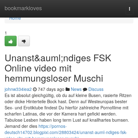
Home
bookmarkloves
Togg
navi
Home
1
Unanst&auml;ndiges FSK
Online video mit
hemmungsloser Muschi
johnw334iea2
747 days ago
News
Discuss
Es ist absolut gleichgültig, ob du auf kleine Busen, rasierte Ritzen
oder dicke Hinterteile Bock hast. Denn auf Westeuropas bester
Sex- und Erotiktube findest Du hierfür zahlreiche Pornofilme mit
scharfen Latinas, die vor der Kamera hart gefickt werden.
Tabulose Lesben haben long term Lust auf knallhartes bumsen.
Jemand der dies
https://pornos-
deutsch14702.blogpixi.com/28803424/unanst-auml-ndiges-fsk-