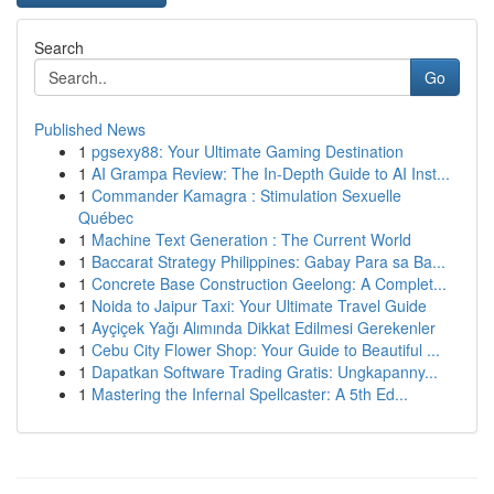
Search
Go
Published News
1
pgsexy88: Your Ultimate Gaming Destination
1
AI Grampa Review: The In-Depth Guide to AI Inst...
1
Commander Kamagra : Stimulation Sexuelle
Québec
1
Machine Text Generation : The Current World
1
Baccarat Strategy Philippines: Gabay Para sa Ba...
1
Concrete Base Construction Geelong: A Complet...
1
Noida to Jaipur Taxi: Your Ultimate Travel Guide
1
Ayçiçek Yağı Alımında Dikkat Edilmesi Gerekenler
1
Cebu City Flower Shop: Your Guide to Beautiful ...
1
Dapatkan Software Trading Gratis: Ungkapanny...
1
Mastering the Infernal Spellcaster: A 5th Ed...