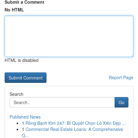
Submit a Comment
No HTML
HTML is disabled
Report Page
Search
Go
Published News
1
Rồng Bạch Kim 247: Bí Quyết Chọn Lô Xiên Đẹp ...
1
Commercial Real Estate Loans: A Comprehensive
G...