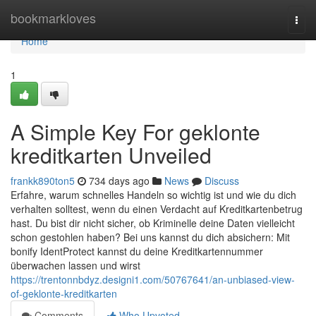
Home
bookmarkloves
Togg
navi
Home
1
A Simple Key For geklonte
kreditkarten Unveiled
frankk890ton5
734 days ago
News
Discuss
Erfahre, warum schnelles Handeln so wichtig ist und wie du dich
verhalten solltest, wenn du einen Verdacht auf Kreditkartenbetrug
hast. Du bist dir nicht sicher, ob Kriminelle deine Daten vielleicht
schon gestohlen haben? Bei uns kannst du dich absichern: Mit
bonify IdentProtect kannst du deine Kreditkartennummer
überwachen lassen und wirst
https://trentonnbdyz.designi1.com/50767641/an-unbiased-view-
of-geklonte-kreditkarten
Comments
Who Upvoted