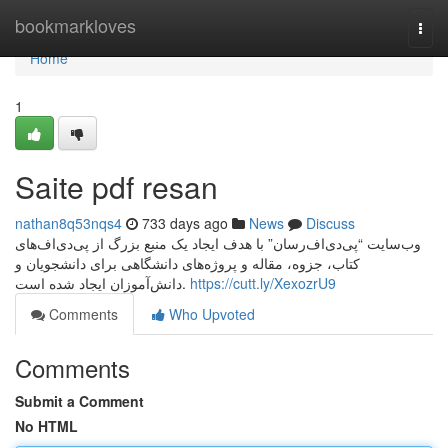
Home
bookmarkloves
Togg
navi
Home
1
Saite pdf resan
nathan8q53nqs4
733 days ago
News
Discuss
وب‌سایت “پی‌دی‌اف‌رسان” با هدف ایجاد یک منبع بزرگ از پی‌دی‌اف‌های
کتاب، جزوه، مقاله و پروژه‌های دانشگاهی برای دانشجویان و
دانش‌آموزان ایجاد شده است.
https://cutt.ly/XexozrU9
Comments
Who Upvoted
Comments
Submit a Comment
No HTML