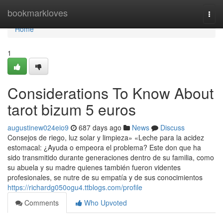
Home
bookmarkloves
Togg
navi
Home
1
Considerations To Know About
tarot bizum 5 euros
augustinew024eio9
687 days ago
News
Discuss
Consejos de riego, luz solar y limpieza» «Leche para la acidez
estomacal: ¿Ayuda o empeora el problema? Este don que ha
sido transmitido durante generaciones dentro de su familia, como
su abuela y su madre quienes también fueron videntes
profesionales, se nutre de su empatía y de sus conocimientos
https://richardg050ogu4.ttblogs.com/profile
Comments
Who Upvoted