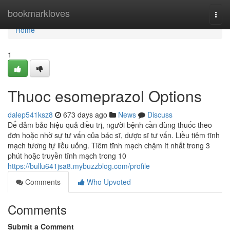
Home
bookmarkloves
Togg
navi
Home
1
Thuoc esomeprazol Options
dalep541ksz8
673 days ago
News
Discuss
Để đảm bảo hiệu quả điều trị, người bệnh cần dùng thuốc theo
đơn hoặc nhờ sự tư vấn của bác sĩ, dược sĩ tư vấn. Liều tiêm tĩnh
mạch tương tự liều uống. Tiêm tĩnh mạch chậm ít nhất trong 3
phút hoặc truyền tĩnh mạch trong 10
https://bullu641jsa8.mybuzzblog.com/profile
Comments
Who Upvoted
Comments
Submit a Comment