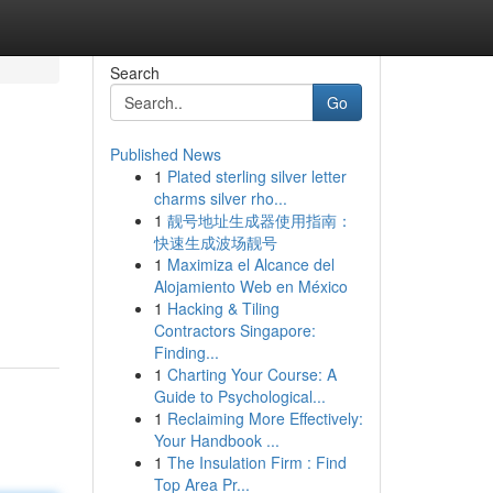
Search
Go
Published News
1
Plated sterling silver letter
charms silver rho...
1
靓号地址生成器使用指南：
快速生成波场靓号
1
Maximiza el Alcance del
Alojamiento Web en México
1
Hacking & Tiling
Contractors Singapore:
Finding...
1
Charting Your Course: A
Guide to Psychological...
1
Reclaiming More Effectively:
Your Handbook ...
1
The Insulation Firm : Find
Top Area Pr...