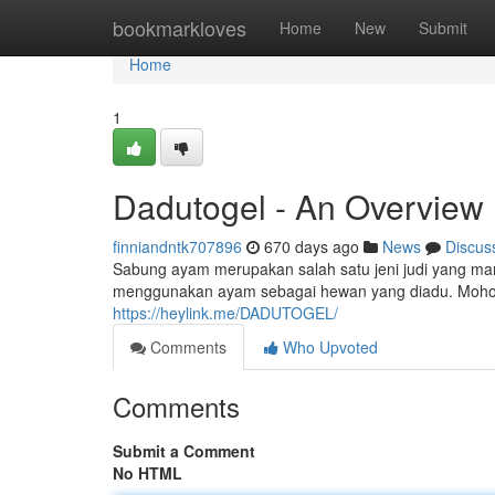
Home
bookmarkloves
Home
New
Submit
Home
1
Dadutogel - An Overview
finniandntk707896
670 days ago
News
Discus
Sabung ayam merupakan salah satu jeni judi yang man
menggunakan ayam sebagai hewan yang diadu. Mohon t
https://heylink.me/DADUTOGEL/
Comments
Who Upvoted
Comments
Submit a Comment
No HTML