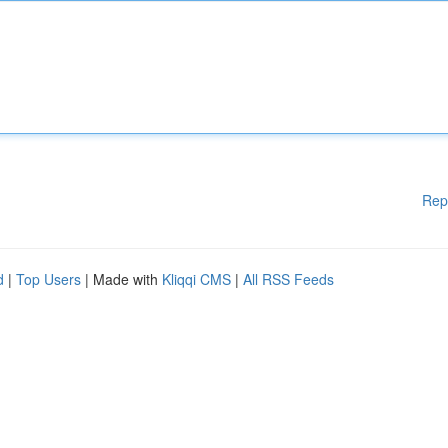
Rep
d
|
Top Users
| Made with
Kliqqi CMS
|
All RSS Feeds