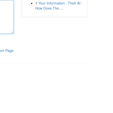
1
Your Information , Their AI :
How Does The ...
ort Page