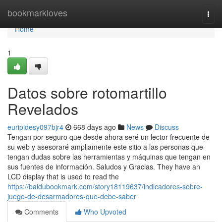
Home
bookmarkloves
Togg
navi
Home
1
Datos sobre rotomartillo
Revelados
euripidesy097bjr4
668 days ago
News
Discuss
Tengan por seguro que desde ahora seré un lector frecuente de
su web y asesoraré ampliamente este sitio a las personas que
tengan dudas sobre las herramientas y máquinas que tengan en
sus fuentes de información. Saludos y Gracias. They have an
LCD display that is used to read the
https://baidubookmark.com/story18119637/indicadores-sobre-
juego-de-desarmadores-que-debe-saber
Comments
Who Upvoted