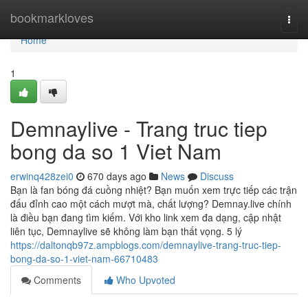
Home
bookmarkloves
Togg
navi
Home
1
Demnaylive - Trang truc tiep
bong da so 1 Viet Nam
erwinq428zei0
670 days ago
News
Discuss
Bạn là fan bóng đá cuồng nhiệt? Bạn muốn xem trực tiếp các trận
đấu đỉnh cao một cách mượt mà, chất lượng? Demnay.live chính
là điều bạn đang tìm kiếm. Với kho link xem đa dạng, cập nhật
liên tục, Demnaylive sẽ không làm bạn thất vọng. 5 lý
https://daltonqb97z.ampblogs.com/demnaylive-trang-truc-tiep-
bong-da-so-1-viet-nam-66710483
Comments
Who Upvoted