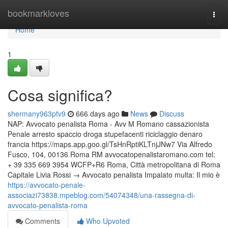
Home
bookmarkloves
Togg
navi
Home
1
Cosa significa?
shermany963pfv9
666 days ago
News
Discuss
NAP: Avvocato penalista Roma - Avv M Romano cassazionista
Penale arresto spaccio droga stupefacenti riciclaggio denaro
francia https://maps.app.goo.gl/TsHnRptiKLTnjJNw7 Via Alfredo
Fusco, 104, 00136 Roma RM avvocatopenalistaromano.com tel:
+ 39 335 669 3954 WCFP+R6 Roma, Città metropolitana di Roma
Capitale Livia Rossi → Avvocato penalista Impalato multa: Il mio è
https://avvocato-penale-
associazi73838.mpeblog.com/54074348/una-rassegna-di-
avvocato-penalista-roma
Comments
Who Upvoted