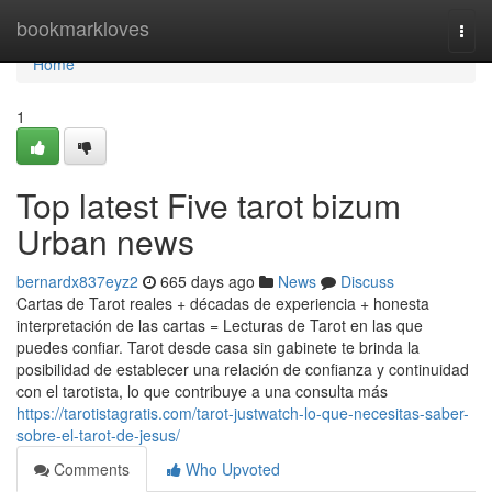
Home
bookmarkloves
Togg
navi
Home
1
Top latest Five tarot bizum
Urban news
bernardx837eyz2
665 days ago
News
Discuss
Cartas de Tarot reales + décadas de experiencia + honesta
interpretación de las cartas = Lecturas de Tarot en las que
puedes confiar. Tarot desde casa sin gabinete te brinda la
posibilidad de establecer una relación de confianza y continuidad
con el tarotista, lo que contribuye a una consulta más
https://tarotistagratis.com/tarot-justwatch-lo-que-necesitas-saber-
sobre-el-tarot-de-jesus/
Comments
Who Upvoted