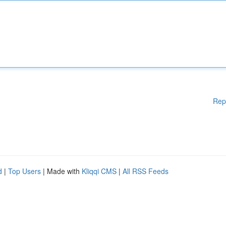
Rep
d
|
Top Users
| Made with
Kliqqi CMS
|
All RSS Feeds