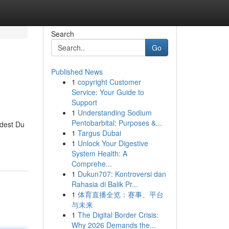
Search
Go
Published News
1
copyright Customer
Service: Your Guide to
Support
1
Understanding Sodium
Pentobarbital: Purposes &...
ndest Du
1
Targus Dubai
1
Unlock Your Digestive
System Health: A
Comprehe...
1
Dukun707: Kontroversi dan
Rahasia di Balik Pr...
1
体育直播全览：赛事、平台
与未来
1
The Digital Border Crisis:
Why 2026 Demands the...