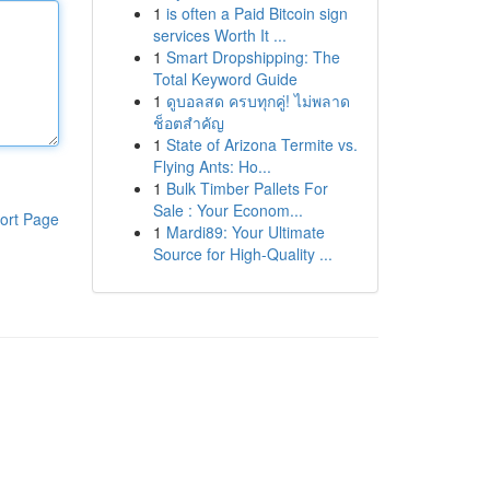
1
is often a Paid Bitcoin sign
services Worth It ...
1
Smart Dropshipping: The
Total Keyword Guide
1
ดูบอลสด ครบทุกคู่! ไม่พลาด
ช็อตสำคัญ
1
State of Arizona Termite vs.
Flying Ants: Ho...
1
Bulk Timber Pallets For
Sale : Your Econom...
ort Page
1
Mardi89: Your Ultimate
Source for High-Quality ...