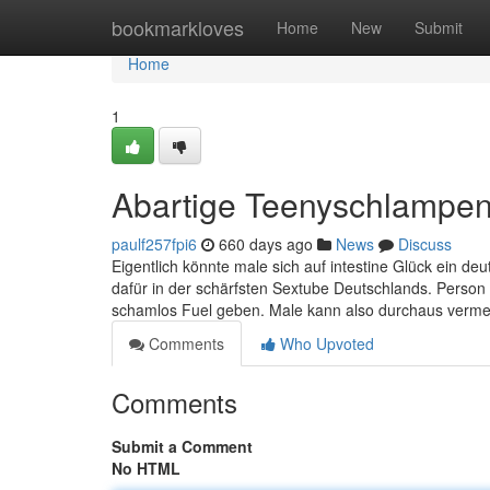
Home
bookmarkloves
Home
New
Submit
Home
1
Abartige Teenyschlampe
paulf257fpi6
660 days ago
News
Discuss
Eigentlich könnte male sich auf intestine Glück ein d
dafür in der schärfsten Sextube Deutschlands. Perso
schamlos Fuel geben. Male kann also durchaus vermer
Comments
Who Upvoted
Comments
Submit a Comment
No HTML