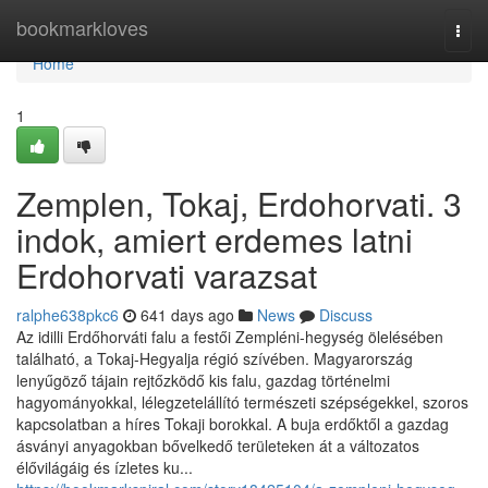
Home
bookmarkloves
Togg
navi
Home
1
Zemplen, Tokaj, Erdohorvati. 3
indok, amiert erdemes latni
Erdohorvati varazsat
ralphe638pkc6
641 days ago
News
Discuss
Az idilli Erdőhorváti falu a festői Zempléni-hegység ölelésében
található, a Tokaj-Hegyalja régió szívében. Magyarország
lenyűgöző tájain rejtőzködő kis falu, gazdag történelmi
hagyományokkal, lélegzetelállító természeti szépségekkel, szoros
kapcsolatban a híres Tokaji borokkal. A buja erdőktől a gazdag
ásványi anyagokban bővelkedő területeken át a változatos
élővilágáig és ízletes ku...