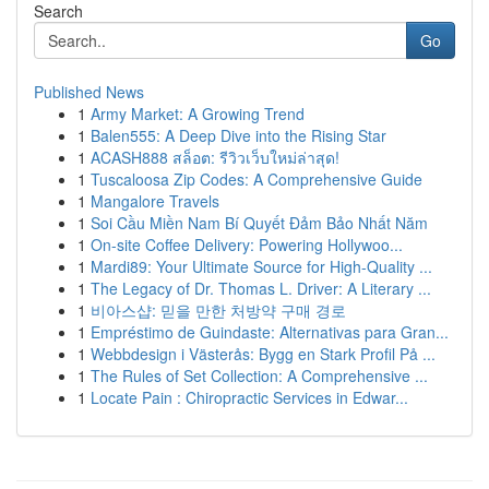
Search
Go
Published News
1
Army Market: A Growing Trend
1
Balen555: A Deep Dive into the Rising Star
1
ACASH888 สล็อต: รีวิวเว็บใหม่ล่าสุด!
1
Tuscaloosa Zip Codes: A Comprehensive Guide
1
Mangalore Travels
1
Soi Cầu Miền Nam Bí Quyết Đảm Bảo Nhất Năm
1
On-site Coffee Delivery: Powering Hollywoo...
1
Mardi89: Your Ultimate Source for High-Quality ...
1
The Legacy of Dr. Thomas L. Driver: A Literary ...
1
비아스샵: 믿을 만한 처방약 구매 경로
1
Empréstimo de Guindaste: Alternativas para Gran...
1
Webbdesign i Västerås: Bygg en Stark Profil På ...
1
The Rules of Set Collection: A Comprehensive ...
1
Locate Pain : Chiropractic Services in Edwar...