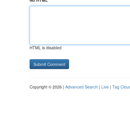
No HTML
HTML is disabled
Copyright © 2026 |
Advanced Search
|
Live
|
Tag Clou