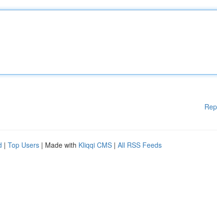
Rep
d
|
Top Users
| Made with
Kliqqi CMS
|
All RSS Feeds