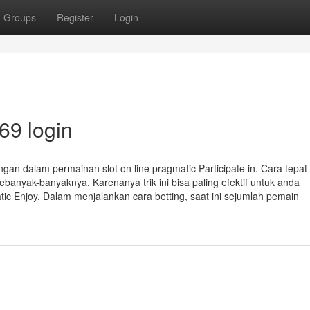
Groups
Register
Login
69 login
an dalam permainan slot on line pragmatic Participate in. Cara tepat 
anyak-banyaknya. Karenanya trik ini bisa paling efektif untuk anda
c Enjoy. Dalam menjalankan cara betting, saat ini sejumlah pemain