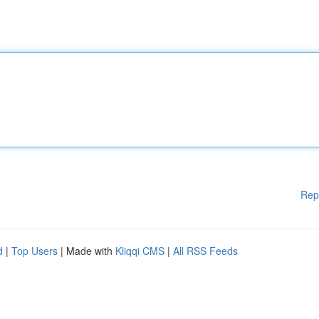
Rep
d
|
Top Users
| Made with
Kliqqi CMS
|
All RSS Feeds