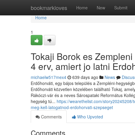
Home
bookmarkloves
Home
New
Submit
Home
1
Tokaji Borok es Zemplen
4 erv, amiert jo latni Erd
michaelw517mex4
639 days ago
News
Discus
Erdőhorváti, egy bájos település a Zempléni-hegységbe
Erdőhorváti közvetlen közelében található Tokaj, amel
Rákóczi-vár és a neves Sárospataki Református Kollég
hegység tú...
https://wearethelist.com/story20245208/
meg-kell-latogatnod-erdohorvati-szepseget
Comments
Who Upvoted
Comments