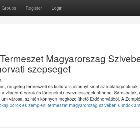
Groups
Register
Login
i Termeszet Magyarorszag Sziveb
ohorvati szepseget
s
n, rengeteg természeti és kulturális élményt kínál az idelátogatóknak.
y a világhírű borok és történelmi nevezetességek otthona. Sárospatak, 
ium városa, szintén könnyen megközelíthető Erdőhorvátiból. A Zemplé
tokaji-borok-es-zempleni-termeszet-magyarorszag-sziveben-6-indok-ami