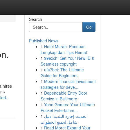
Search
Go
Published News
1
Hotel Murah: Panduan
en.
Lengkap dan Tips Hemat
1
99exch: Get Your New ID &
Seamless copyright
1
ufa7bet: The Ultimate
Guide for Beginners
1
Modern financial investment
a híres
strategies for deve...
ni-
1
Dependable Entry Door
ert-
Service in Baltimore
1
Yono Games: Your Ultimate
Pocket Entertainm...
1
تحديث إجازة البلدية: دليل
شامل لجميع الخطوات
1
Read More: Expand Your