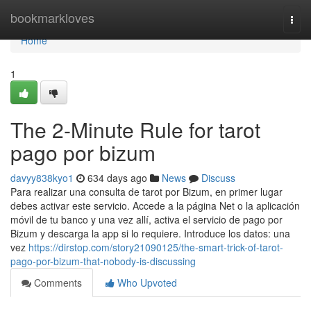
Home
bookmarkloves
Togg
navi
Home
1
The 2-Minute Rule for tarot
pago por bizum
davyy838kyo1
634 days ago
News
Discuss
Para realizar una consulta de tarot por Bizum, en primer lugar
debes activar este servicio. Accede a la página Net o la aplicación
móvil de tu banco y una vez allí, activa el servicio de pago por
Bizum y descarga la app si lo requiere. Introduce los datos: una
vez
https://dirstop.com/story21090125/the-smart-trick-of-tarot-
pago-por-bizum-that-nobody-is-discussing
Comments
Who Upvoted