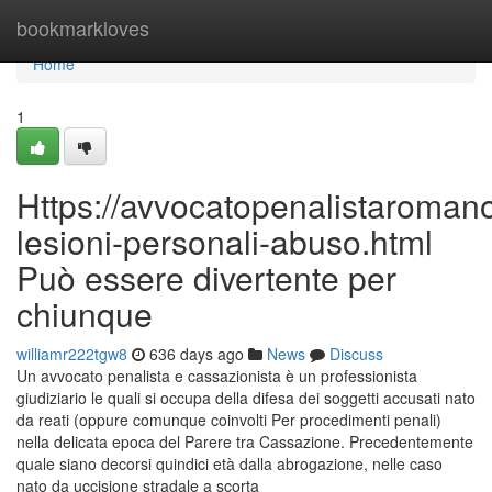
Home
bookmarkloves
Home
1
Https://avvocatopenalistaroman
lesioni-personali-abuso.html
Può essere divertente per
chiunque
williamr222tgw8
636 days ago
News
Discuss
Un avvocato penalista e cassazionista è un professionista
giudiziario le quali si occupa della difesa dei soggetti accusati nato
da reati (oppure comunque coinvolti Per procedimenti penali)
nella delicata epoca del Parere tra Cassazione. Precedentemente
quale siano decorsi quindici età dalla abrogazione, nelle caso
nato da uccisione stradale a scorta