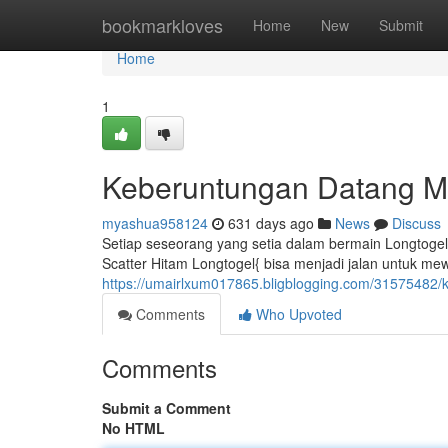
Home
bookmarkloves
Home
New
Submit
Home
1
Keberuntungan Datang Me
myashua958124
631 days ago
News
Discuss
Setiap seseorang yang setia dalam bermain Longtogel 
Scatter Hitam Longtogel{ bisa menjadi jalan untuk mew
https://umairlxum017865.bligblogging.com/31575482/k
Comments
Who Upvoted
Comments
Submit a Comment
No HTML