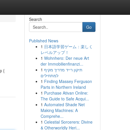
Search
Go
Published News
1
日本語学習ゲーム：楽しく
レベルアップ！
1
Wohnhero: Der neue Art
der Immobilienfinanzi...
1
תיקון רייד מדריך מקיף
p {
למתחילים
1
Finding Massey Ferguson
Parts in Northern Ireland
1
Purchase Ativan Online:
The Guide to Safe Acqui...
1
Automated Shade Net
Making Machines: A
Comprehe...
1
Celestial Sorcerers: Divine
& Otherworldly Heri...