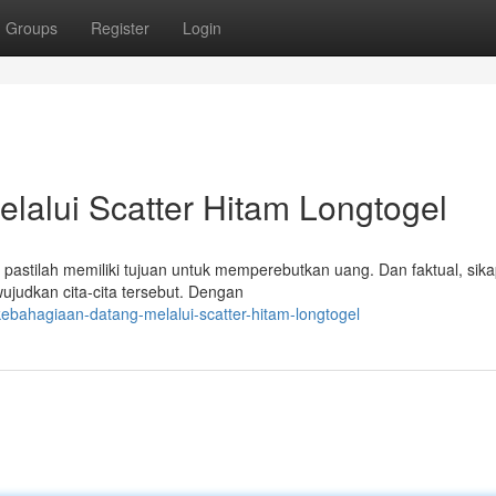
Groups
Register
Login
lalui Scatter Hitam Longtogel
pastilah memiliki tujuan untuk memperebutkan uang. Dan faktual, sika
ujudkan cita-cita tersebut. Dengan
ebahagiaan-datang-melalui-scatter-hitam-longtogel