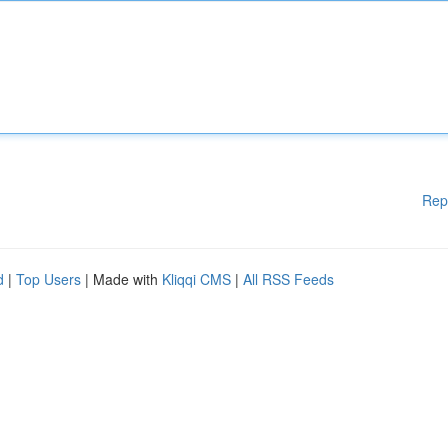
Rep
d
|
Top Users
| Made with
Kliqqi CMS
|
All RSS Feeds