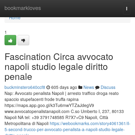
Home
bookmarkloves
Togg
navi
Home
1
Fascination Circa avvocato
napoli studio legale diritto
penale
buckminstero640ccf8
605 days ago
News
Discuss
Nap: Avvocato penalista Napoli | arresto traffico droga reato
spaccio stupefacenti frode truffa rapina
https://maps.app.goo.gl/k3Tu6mwYTZaJdegV9
www.avvocatopenalistanapoli.com C.so Umberto I, 237, 80133
Napoli NA tel: +39 3791748585 R7X7+C9 Napoli, Città
Metropolitana di Napoli
https://webookmarks.com/story4061361/il-
5-second-trucco-per-avvocato-penalista-a-napoli-studio-legale-