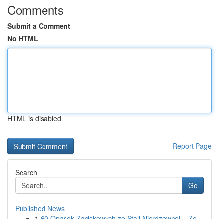
Comments
Submit a Comment
No HTML
HTML is disabled
Report Page
Search
Go
Published News
1
60 Opasek Zaciskowych ze Stali Nierdzewnej – Ze...