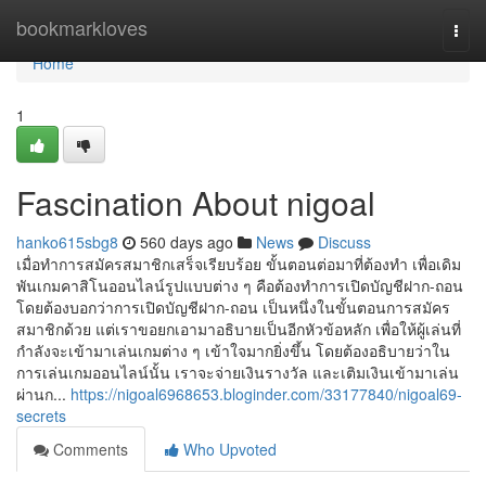
Home
bookmarkloves
Togg
navi
Home
1
Fascination About nigoal
hanko615sbg8
560 days ago
News
Discuss
เมื่อทำการสมัครสมาชิกเสร็จเรียบร้อย ขั้นตอนต่อมาที่ต้องทำ เพื่อเดิม
พันเกมคาสิโนออนไลน์รูปแบบต่าง ๆ คือต้องทำการเปิดบัญชีฝาก-ถอน
โดยต้องบอกว่าการเปิดบัญชีฝาก-ถอน เป็นหนึ่งในขั้นตอนการสมัคร
สมาชิกด้วย แต่เราขอยกเอามาอธิบายเป็นอีกหัวข้อหลัก เพื่อให้ผู้เล่นที่
กำลังจะเข้ามาเล่นเกมต่าง ๆ เข้าใจมากยิ่งขึ้น โดยต้องอธิบายว่าใน
การเล่นเกมออนไลน์นั้น เราจะจ่ายเงินรางวัล และเติมเงินเข้ามาเล่น
ผ่านก...
https://nigoal6968653.bloginder.com/33177840/nigoal69-
secrets
Comments
Who Upvoted