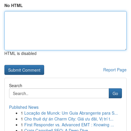
No HTML
HTML is disabled
Report Page
Search
Go
Published News
1
Locação de Munck: Um Guia Abrangente para S...
1
Cho thuê dự án Charm City: Giá ưu đãi, Vị trí t...
1
First Responder vs. Advanced EMT : Knowing ...
1
Craig Campbell SEO: A Deep Dive