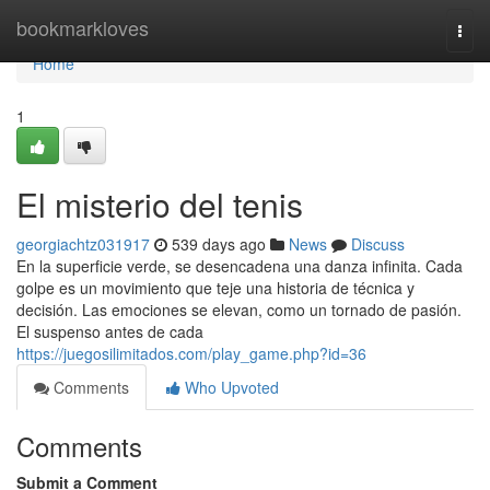
Home
bookmarkloves
Togg
navi
Home
1
El misterio del tenis
georgiachtz031917
539 days ago
News
Discuss
En la superficie verde, se desencadena una danza infinita. Cada
golpe es un movimiento que teje una historia de técnica y
decisión. Las emociones se elevan, como un tornado de pasión.
El suspenso antes de cada
https://juegosilimitados.com/play_game.php?id=36
Comments
Who Upvoted
Comments
Submit a Comment