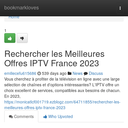
Home
bookmarkloves
Togg
navi
Home
1
Rechercher les Meilleures
Offres IPTV France 2023
emiliecefu615686
539 days ago
News
Discuss
Vous cherchez à profiter de la télévision en ligne avec une large
sélection de chaînes et d'options intéressantes? L'IPTV offre un
choix excellent de services, compatibles aux besoins de chacun.
En 2023,
https://monicatlcf001719.ezblogz.com/64711855/rechercher-les-
meilleures-offres-iptv-france-2023
Comments
Who Upvoted