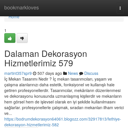
Home
bookmarkloves
Togg
navi
Home
1
Dalaman Dekorasyon
Hizmetlerimiz 579
martint357spr9
507 days ago
News
Discuss
İç Mekan Tasarımı Nedir ? İç mekan tasarımcıları, yaşam ve
çalışma alanlarınızı daha estetik, fonksiyonel ve kullanışlı hale
getiren profesyonellerdir. Tasarımcılar, mekânların düzenlenmesi
ve dekorasyonu konusunda uzmanlaşmış kişilerdir ve mekanların
hem görsel hem de işlevsel olarak en iyi şekilde kullanılmasını
sağlarlar. profesyonellerle çalışmak, sıradan mekanları ilham verici
ve...
https://bodrumdekorasyon64061.blogozz.com/32917813/fethiye-
dekorasyon-hizmetlerimiz-582