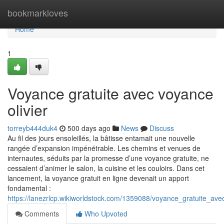
Home
bookmarkloves
Home
1
Voyance gratuite avec voyance
olivier
torreyb444duk4
500 days ago
News
Discuss
Au fil des jours ensoleillés, la bâtisse entamait une nouvelle
rangée d’expansion impénétrable. Les chemins et venues de
internautes, séduits par la promesse d’une voyance gratuite, ne
cessaient d’animer le salon, la cuisine et les couloirs. Dans cet
lancement, la voyance gratuit en ligne devenait un apport
fondamental :
https://lanezrlcp.wikiworldstock.com/1359088/voyance_gratuite_ave
Comments
Who Upvoted