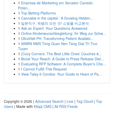
1
Empresa de Marketing em Senador Canedo:
Poten...
1
Top Betting Platforms
1
Cannabis in the capital : A Growing Hidden...
1
일본직구, 득템의 모든 것! 쇼핑몰 비교분석
1
Ask an Expert: Your Questions Answered
1
Online-Kinderwunschbegleitung: Ihr Weg zur Schw...
1
UltraVisit PH: Transforming Patient Availabi...
1
98WIN NMS Tong Quan Nen Tang Giai Tri Truc
Tuyen
1
{Cozy Corners: The Best Little Ones' Couches &...
1
Boost Your Reach: A Guide to Press Release Dist...
1
Evaluating RFP Software: A Complete Buyer's Che...
1
I Cannot Fulfill This Request
1
View Talay 6 Condos: Your Guide to Heart of Pa...
Copyright © 2026 |
Advanced Search
|
Live
|
Tag Cloud
|
Top
Users
| Made with
Kliqqi CMS
|
All RSS Feeds