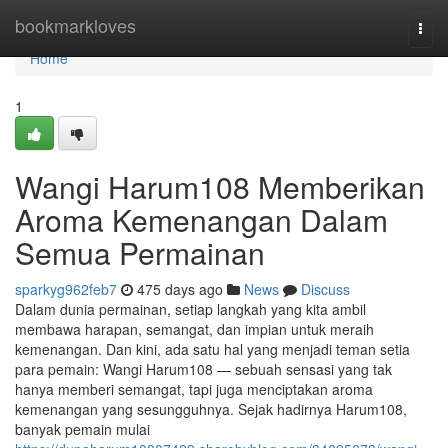
Home
bookmarkloves
Togg
navi
Home
1
Wangi Harum108 Memberikan
Aroma Kemenangan Dalam
Semua Permainan
sparkyg962feb7
475 days ago
News
Discuss
Dalam dunia permainan, setiap langkah yang kita ambil
membawa harapan, semangat, dan impian untuk meraih
kemenangan. Dan kini, ada satu hal yang menjadi teman setia
para pemain: Wangi Harum108 — sebuah sensasi yang tak
hanya memberi semangat, tapi juga menciptakan aroma
kemenangan yang sesungguhnya. Sejak hadirnya Harum108,
banyak pemain mulai