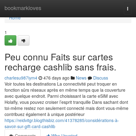
Home
bookmarkloves
Togg
navi
Home
1
Peu connu Faits sur cartes
recharge cashlib sans frais.
charlesu987iym4
476 days ago
News
Discuss
Voir toutes les destinations La connectivité peut troquer en
fonction sûrs réseaux après en même temps que la couverture
avec quelque endroit. Parmi choisissant la carte eSIM avec
Holafly, vous pouvez croiser l’esprit tranquille Dans sachant dont
toi-même restez non seulement connecté mais dont vous-même
contribuez également à unique postérieur
https://reidvitgr.blogthisbiz.com/41378285/considérations-à-
savoir-sur-gift-card-cashlib
Comments
Who Upvoted