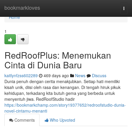
Home
bookmarkloves
Togg
navi
Home
1
RedRoofPlus: Menemukan
Cinta di Dunia Baru
kaitlynfzss602289
469 days ago
News
Discuss
Dunia penuh dengan cerita menakjubkan. Setiap hati memiliki
kisah unik, diisi oleh rasa dan kenangan. Di tengah hiruk pikuk
kehidupan, terkadang kita butuh gema yang berbeda untuk
menyentuh jiwa. RedRoofStudio hadir
https://bookmarkchamp.com/story19377652/redroofstudio-dunia-
novel-cintamu-menanti
Comments
Who Upvoted