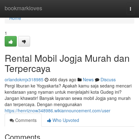
Home
bookmarkloves
Togg
navi
Home
1
Rental Mobil Jogja Murah dan
Terpercaya
orlandokmjx318985
466 days ago
News
Discuss
Pergi liburan ke Yogyakarta? Apakah kamu saja sedang mencari
kendaraan yang nyaman untuk menjelajahi kota Gudeg ini?
Jangan khawatir! Banyak layanan sewa mobil Jogja yang murah
dan terpercaya. Dengan menggunakan
https://henriznow348986.wikiannouncement.com/user
Comments
Who Upvoted
Comments