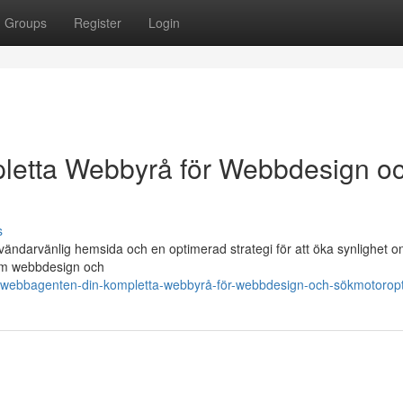
Groups
Register
Login
letta Webbyrå för Webbdesign o
s
vändarvänlig hemsida och en optimerad strategi för att öka synlighet on
om webbdesign och
/webbagenten-din-kompletta-webbyrå-för-webbdesign-och-sökmotorop