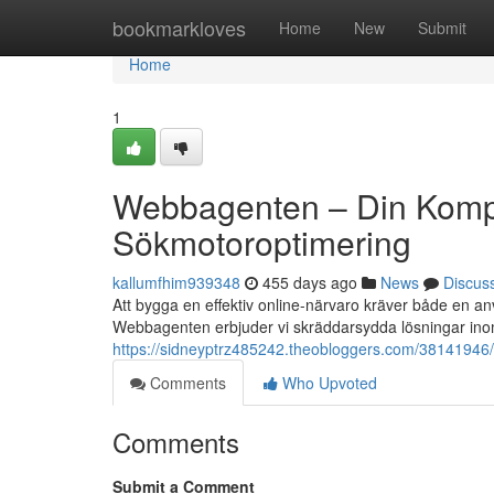
Home
bookmarkloves
Home
New
Submit
Home
1
Webbagenten – Din Komp
Sökmotoroptimering
kallumfhim939348
455 days ago
News
Discus
Att bygga en effektiv online-närvaro kräver både en an
Webbagenten erbjuder vi skräddarsydda lösningar in
https://sidneyptrz485242.theobloggers.com/38141946
Comments
Who Upvoted
Comments
Submit a Comment