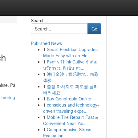
Search
Go
Published News
1
Smart Electrical Upgrades
ch
Made Easy with an Ele...
1
กิจการ Think Cutive จำกัด:
นวัตกรรม ที่ เป็น คว...
1
澳门金沙：娱乐胜地，精彩
体验
line. På
1
출장 마사지로 피로를 날려
버리세요!
timering
1
Buy Genotropin Online
1
conscious and technology-
driven traveling expe...
1
Mobile Tire Repair: Fast &
Convenient Near You
1
Comprehensive Stress
Evaluation