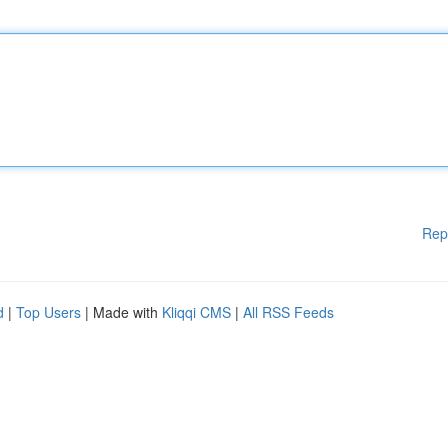
Rep
d
|
Top Users
| Made with
Kliqqi CMS
|
All RSS Feeds