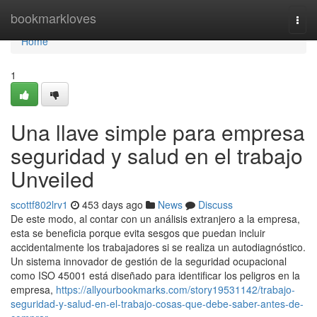
Home
bookmarkloves
Togg
navi
Home
1
Una llave simple para empresa
seguridad y salud en el trabajo
Unveiled
scottf802lrv1
453 days ago
News
Discuss
De este modo, al contar con un análisis extranjero a la empresa,
esta se beneficia porque evita sesgos que puedan incluir
accidentalmente los trabajadores si se realiza un autodiagnóstico.
Un sistema innovador de gestión de la seguridad ocupacional
como ISO 45001 está diseñado para identificar los peligros en la
empresa,
https://allyourbookmarks.com/story19531142/trabajo-
seguridad-y-salud-en-el-trabajo-cosas-que-debe-saber-antes-de-