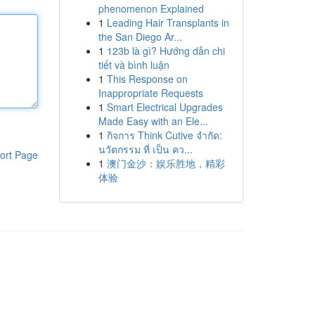
phenomenon Explained
1
Leading Hair Transplants in
the San Diego Ar...
1
123b là gì? Hướng dẫn chi
tiết và bình luận
1
This Response on
Inappropriate Requests
1
Smart Electrical Upgrades
Made Easy with an Ele...
1
กิจการ Think Cutive จำกัด:
นวัตกรรม ที่ เป็น คว...
ort Page
1
澳门金沙：娱乐胜地，精彩
体验