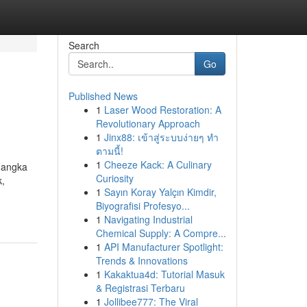
Search
Go
Published News
1
Laser Wood Restoration: A
Revolutionary Approach
1
Jinx88: เข้าสู่ระบบง่ายๆ ทำ
ตามนี้!
1
Cheeze Kack: A Culinary
 angka
Curiosity
k,
1
Sayın Koray Yalçın Kimdir,
Biyografisi Profesyo...
1
Navigating Industrial
Chemical Supply: A Compre...
1
API Manufacturer Spotlight:
Trends & Innovations
1
Kakaktua4d: Tutorial Masuk
& Registrasi Terbaru
1
Jollibee777: The Viral