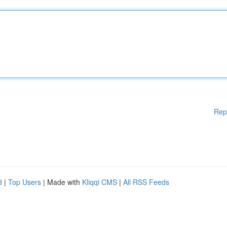
Rep
d
|
Top Users
| Made with
Kliqqi CMS
|
All RSS Feeds