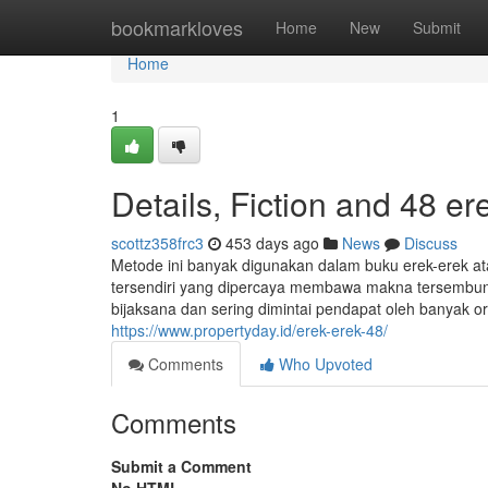
Home
bookmarkloves
Home
New
Submit
Home
1
Details, Fiction and 48 er
scottz358frc3
453 days ago
News
Discuss
Metode ini banyak digunakan dalam buku erek-erek at
tersendiri yang dipercaya membawa makna tersembuny
bijaksana dan sering dimintai pendapat oleh banyak or
https://www.propertyday.id/erek-erek-48/
Comments
Who Upvoted
Comments
Submit a Comment