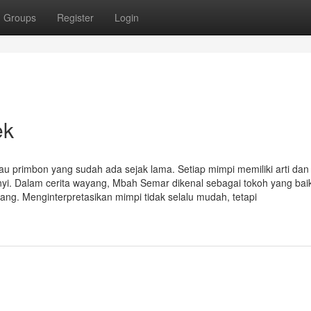
Groups
Register
Login
ek
au primbon yang sudah ada sejak lama. Setiap mimpi memiliki arti dan
i. Dalam cerita wayang, Mbah Semar dikenal sebagai tokoh yang bai
ang. Menginterpretasikan mimpi tidak selalu mudah, tetapi