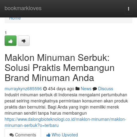
Home
bookmarkloves
Togg
navi
Home
1
Maklon Minuman Serbuk:
Solusi Praktis Membangun
Brand Minuman Anda
murraykynz685596
454 days ago
News
Discuss
Industri minuman serbuk di Indonesia mengalami pertumbuhan
pesat seiring meningkatnya permintaan konsumen akan produk
praktis dan bernutrisi. Bagi Anda yang ingin memiliki merek
minuman sendiri tanpa harus membangun
https://www.dalongbioteknologi.co.id/maklon-minuman/maklon-
minuman-serbuk?o=terbaru
Comments
Who Upvoted