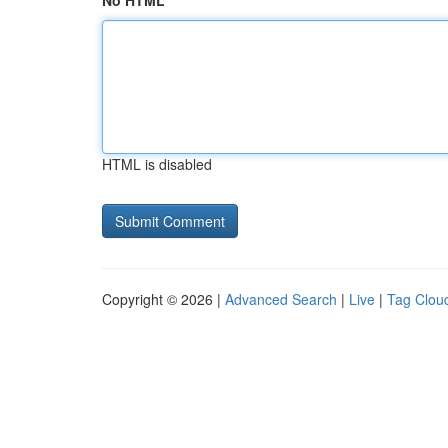
No HTML
HTML is disabled
Copyright © 2026 |
Advanced Search
|
Live
|
Tag Clou