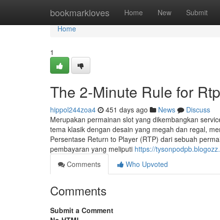
Home
bookmarkloves
Home
New
Submit
Home
1
The 2-Minute Rule for Rt
hippol244zoa4
451 days ago
News
Discuss
Merupakan permainan slot yang dikembangkan service 
tema klasik dengan desain yang megah dan regal, me
Persentase Return to Player (RTP) dari sebuah perma
pembayaran yang meliputi
https://tysonpodpb.blogoz
Comments
Who Upvoted
Comments
Submit a Comment