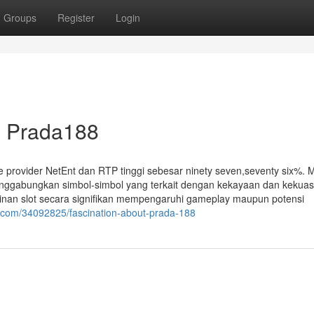
Groups
Register
Login
p Prada188
provider NetEnt dan RTP tinggi sebesar ninety seven,seventy six%. M
nggabungkan simbol-simbol yang terkait dengan kekayaan dan kekua
inan slot secara signifikan mempengaruhi gameplay maupun potensi
z.com/34092825/fascination-about-prada-188