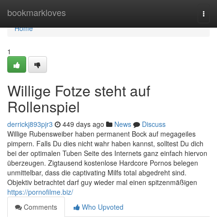
Home
bookmarkloves
Togg
navi
Home
1
Willige Fotze steht auf
Rollenspiel
derrickj893pjr3
449 days ago
News
Discuss
Willige Rubensweiber haben permanent Bock auf megageiles
pimpern. Falls Du dies nicht wahr haben kannst, solltest Du dich
bei der optimalen Tuben Seite des Internets ganz einfach hiervon
überzeugen. Zigtausend kostenlose Hardcore Pornos belegen
unmittelbar, dass die captivating Milfs total abgedreht sind.
Objektiv betrachtet darf guy wieder mal einen spitzenmäßigen
https://pornofilme.biz/
Comments
Who Upvoted