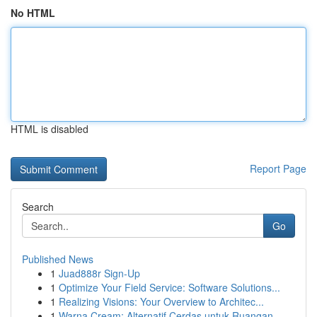
No HTML
HTML is disabled
Report Page
Search
Go
Published News
1
Juad888r Sign-Up
1
Optimize Your Field Service: Software Solutions...
1
Realizing Visions: Your Overview to Architec...
1
Warna Cream: Alternatif Cerdas untuk Ruangan...