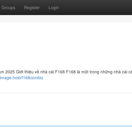
Groups
Register
Login
 2025 Giới thiệu về nhà cái F168 F168 là một trong những nhà cái c
eeimage.host/f168combiz