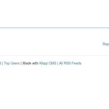
Rep
d
|
Top Users
| Made with
Kliqqi CMS
|
All RSS Feeds